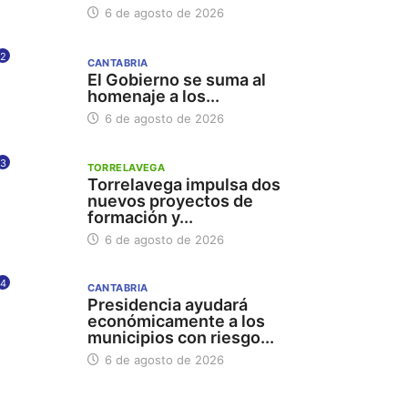
6 de agosto de 2026
2
CANTABRIA
El Gobierno se suma al
homenaje a los...
6 de agosto de 2026
3
TORRELAVEGA
Torrelavega impulsa dos
nuevos proyectos de
formación y...
6 de agosto de 2026
4
CANTABRIA
Presidencia ayudará
económicamente a los
municipios con riesgo...
6 de agosto de 2026