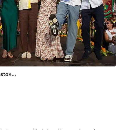
sto»...
COM
Comil
8 de