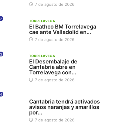
7 de agosto de 2026
2
TORRELAVEGA
El Bathco BM Torrelavega
cae ante Valladolid en...
7 de agosto de 2026
3
TORRELAVEGA
El Desembalaje de
Cantabria abre en
Torrelavega con...
7 de agosto de 2026
4
112
Cantabria tendrá activados
avisos naranjas y amarillos
por...
7 de agosto de 2026