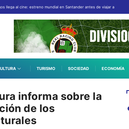
gos llega al cine: estreno mundial en Santander antes de viajar a San Se
ULTURA
TURISMO
SOCIEDAD
ECONOMÍA
ura informa sobre la
ción de los
turales