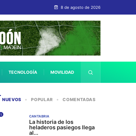
bastián
8 de agosto de 2026
TECNOLOGÍA
MOVILIDAD
SALUD
NUEVOS
POPULAR
COMENTADAS
1
CANTABRIA
La historia de los
heladeros pasiegos llega
al...