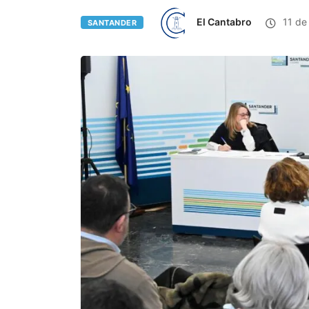
El Cantabro
11 de
SANTANDER