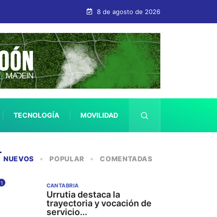
idad y prevención en el medio acuático
8 de agosto de 2026
TECNOLOGÍA
MOVILIDAD
SALUD
NUEVOS
POPULAR
COMENTADAS
1
CANTABRIA
Urrutia destaca la
trayectoria y vocación de
servicio...