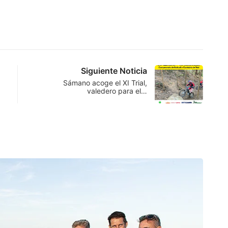
Siguiente Noticia
Sámano acoge el XI Trial,
valedero para el…
SAN
Inaug
8 de