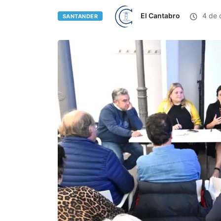
El Cantabro
4 de 
SANTANDER