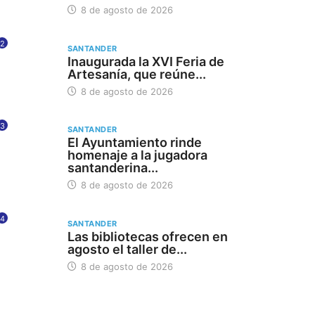
8 de agosto de 2026
2
SANTANDER
Inaugurada la XVI Feria de
Artesanía, que reúne...
8 de agosto de 2026
3
SANTANDER
El Ayuntamiento rinde
homenaje a la jugadora
santanderina...
8 de agosto de 2026
4
SANTANDER
Las bibliotecas ofrecen en
agosto el taller de...
8 de agosto de 2026