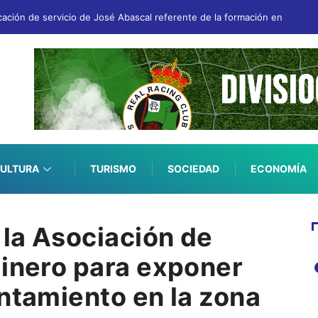
ocación de servicio de José Abascal referente de la formación en segur
ULTURA
TURISMO
SOCIEDAD
ECONOMÍA
 la Asociación de
dinero para exponer
ntamiento en la zona