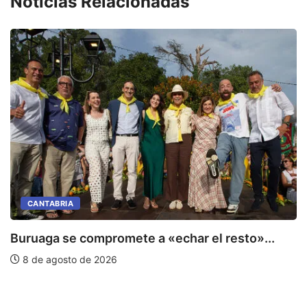
Noticias Relacionadas
CANTABRIA
Buruaga se compromete a «echar el resto»...
8 de agosto de 2026
C
E