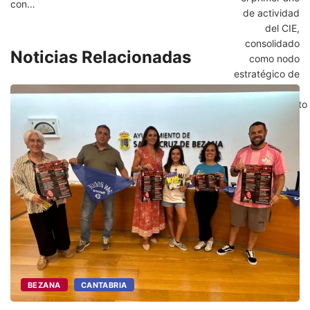
con…
Noticias Relacionadas
T
n
BEZANA
CANTABRIA