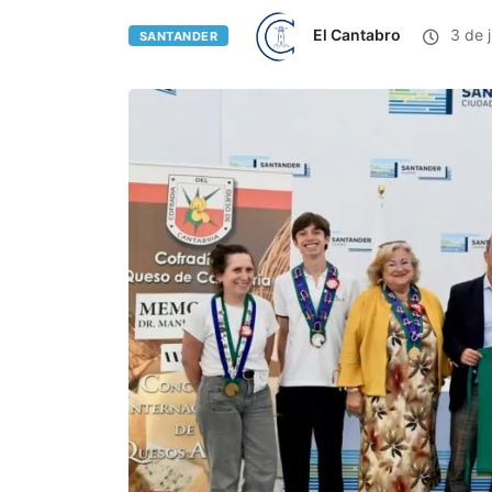
El Cantabro
3 de 
SANTANDER