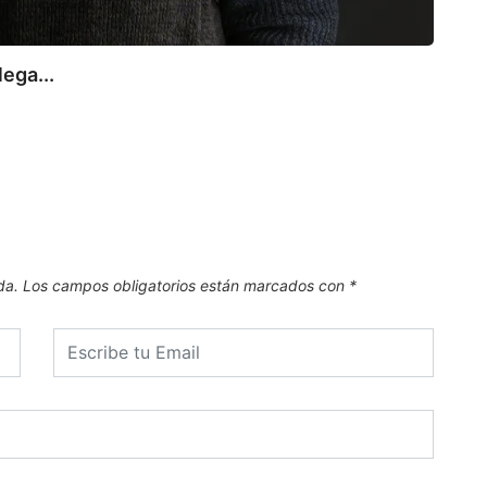
lega...
TOR
El Ba
7 de
da.
Los campos obligatorios están marcados con
*