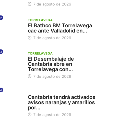
7 de agosto de 2026
2
TORRELAVEGA
El Bathco BM Torrelavega
cae ante Valladolid en...
7 de agosto de 2026
3
TORRELAVEGA
El Desembalaje de
Cantabria abre en
Torrelavega con...
7 de agosto de 2026
4
112
Cantabria tendrá activados
avisos naranjas y amarillos
por...
7 de agosto de 2026