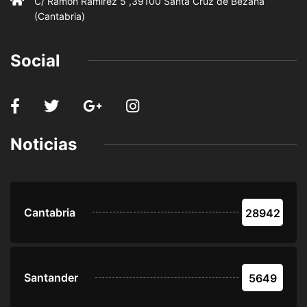
C/ Ramón Ramirez 5 ,39100 Santa Cruz de Bezana
(Cantabria)
Social
Noticias
Cantabria
28942
Santander
5649