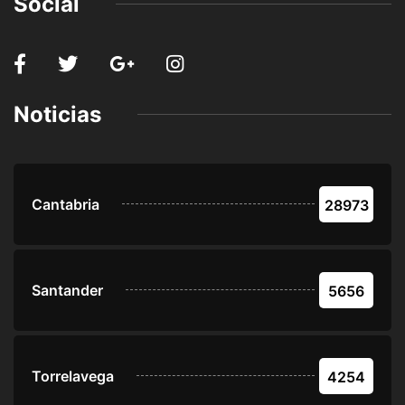
Social
Noticias
Cantabria
28973
Santander
5656
Torrelavega
4254