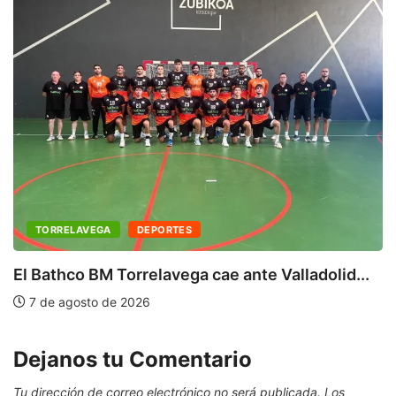
TORRELAVEGA
DEPORTES
E
T
El Bathco BM Torrelavega cae ante Valladolid...
7 de agosto de 2026
Dejanos tu Comentario
Tu dirección de correo electrónico no será publicada.
Los