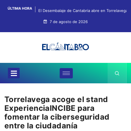
ÚLTIMA HORA
El Desembalaje de Cantabria abre en Torrelavega c
7 de agosto de 2026
Torrelavega acoge el stand
ExperienciaINCIBE para
fomentar la ciberseguridad
entre la ciudadanía