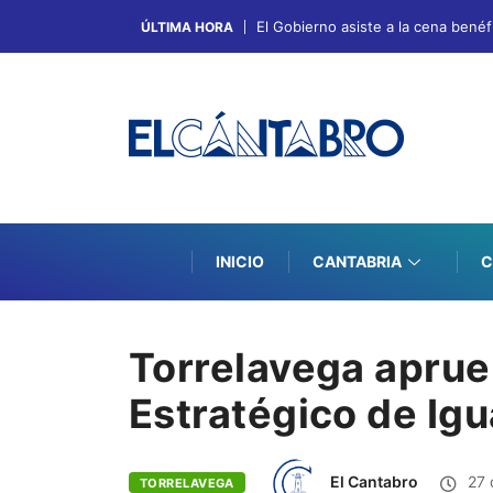
El Gobierno asiste a la cena bené
ÚLTIMA HORA
INICIO
CANTABRIA
C
Torrelavega aprueb
Estratégico de Ig
El Cantabro
27 
TORRELAVEGA