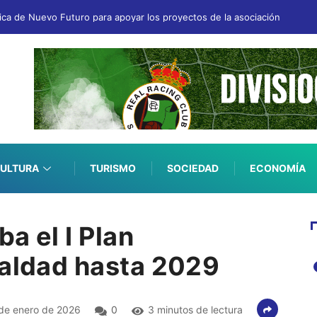
fica de Nuevo Futuro para apoyar los proyectos de la asociación
ULTURA
TURISMO
SOCIEDAD
ECONOMÍA
a el I Plan
ualdad hasta 2029
de enero de 2026
0
3 minutos de lectura