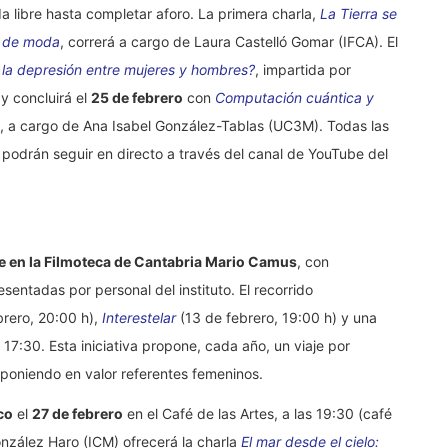
a libre hasta completar aforo. La primera charla,
La Tierra se
r de moda
, correrá a cargo de Laura Castelló Gomar (IFCA). El
e la depresión entre mujeres y hombres?
, impartida por
 y concluirá el
25 de febrero
con
Computación cuántica y
, a cargo de Ana Isabel González-Tablas (UC3M). Todas las
 podrán seguir en directo a través del canal de YouTube del
ne en la Filmoteca de Cantabria Mario Camus
, con
sentadas por personal del instituto. El recorrido
brero, 20:00 h),
Interestelar
(13 de febrero, 19:00 h) y una
 17:30. Esta iniciativa propone, cada año, un viaje por
, poniendo en valor referentes femeninos.
co
el
27 de febrero
en el Café de las Artes, a las 19:30 (café
González Haro (ICM) ofrecerá la charla
El mar desde el cielo: