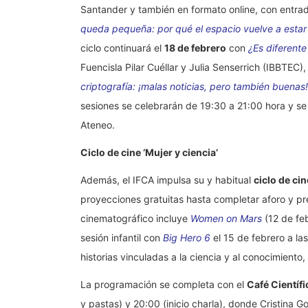
Santander y también en formato online, con entrad
queda pequeña: por qué el espacio vuelve a esta
ciclo continuará el
18 de febrero
con
¿Es diferent
Fuencisla Pilar Cuéllar y Julia Senserrich (IBBTEC),
criptografía: ¡malas noticias, pero también buenas!
sesiones se celebrarán de 19:30 a 21:00 hora y se
Ateneo.
Ciclo de cine ‘Mujer y ciencia’
Además, el IFCA impulsa su y habitual
ciclo de ci
proyecciones gratuitas hasta completar aforo y pre
cinematográfico incluye
Women on Mars
(12 de fe
sesión infantil con
Big Hero 6
el 15 de febrero a las
historias vinculadas a la ciencia y al conocimiento
La programación se completa con el
Café Científi
y pastas) y 20:00 (inicio charla), donde Cristina 