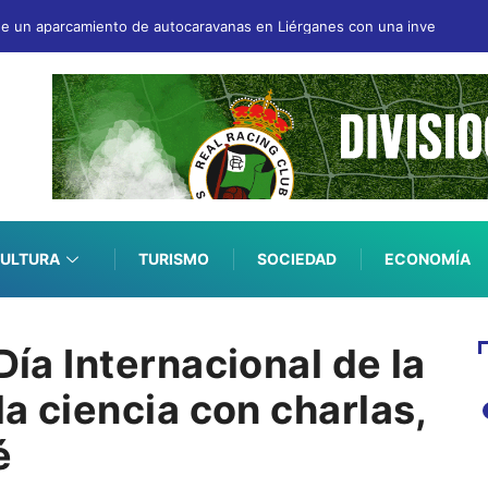
n de un aparcamiento de autocaravanas en Liérganes con una inversión c
ULTURA
TURISMO
SOCIEDAD
ECONOMÍA
Día Internacional de la
la ciencia con charlas,
é