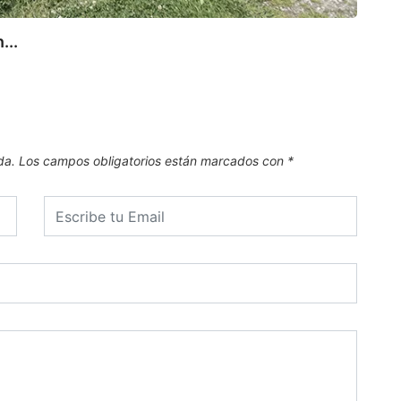
El Go
...
6 de
da.
Los campos obligatorios están marcados con
*