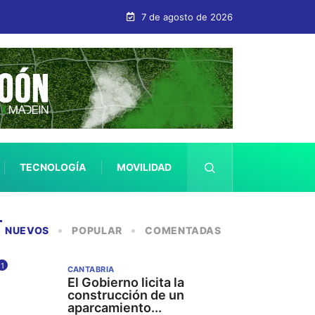
ercana a los 600.000 euros
7 de agosto de 2026
TECNOLOGÍA
MOVILIDAD
SALUD
NUEVOS
POPULAR
COMENTADAS
1
CANTABRIA
El Gobierno licita la
construcción de un
aparcamiento...