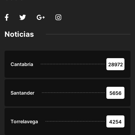
Noticias
Cantabria
28972
Santander
5656
Torrelavega
4254