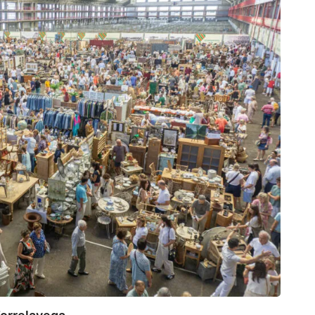
112
Canta
7 de