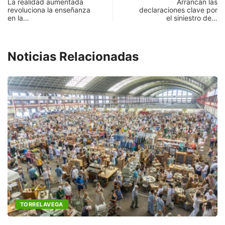
La realidad aumentada
Arrancan las
revoluciona la enseñanza
declaraciones clave por
en la…
el siniestro de…
Noticias Relacionadas
TORRELAVEGA
C
a