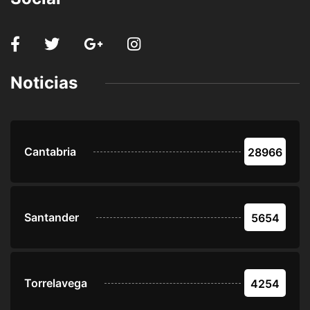
Noticias
Cantabria
28966
Santander
5654
Torrelavega
4254