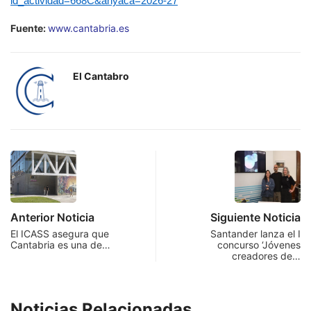
id_actividad=668C&anyaca=2026-27
Fuente:
www.cantabria.es
El Cantabro
Anterior Noticia
Siguiente Noticia
El ICASS asegura que
Santander lanza el I
Cantabria es una de…
concurso ‘Jóvenes
creadores de…
Noticias Relacionadas