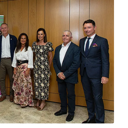
CAN
El Pl