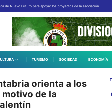
fica de Nuevo Futuro para apoyar los proyectos de la asociación
ULTURA
TURISMO
SOCIEDAD
ECONOMÍA
tabria orienta a los
motivo de la
alentín