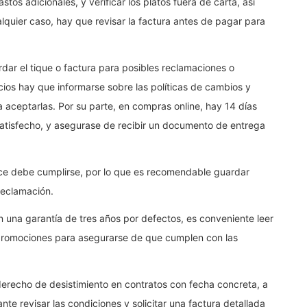
tos adicionales, y verificar los platos fuera de carta, así
lquier caso, hay que revisar la factura antes de pagar para
ar el tique o factura para posibles reclamaciones o
cios hay que informarse sobre las políticas de cambios y
 aceptarlas. Por su parte, en compras online, hay 14 días
 satisfecho, y asegurase de recibir un documento de entrega
rece debe cumplirse, por lo que es recomendable guardar
 reclamación.
 una garantía de tres años por defectos, es conveniente leer
 promociones para asegurarse de que cumplen con las
 derecho de desistimiento en contratos con fecha concreta, a
te revisar las condiciones y solicitar una factura detallada