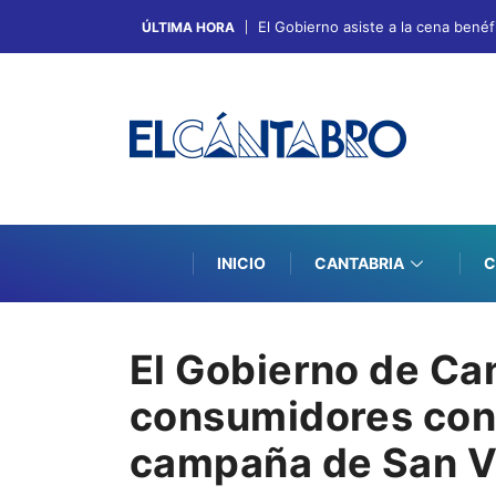
El Gobierno asiste a la cena bené
ÚLTIMA HORA
INICIO
CANTABRIA
C
El Gobierno de Can
consumidores con 
campaña de San V