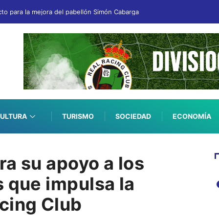
to para la mejora del pabellón Simón Cabarga
ULTURA
TURISMO
SOCIEDAD
ECONOMÍA
ra su apoyo a los
s que impulsa la
cing Club