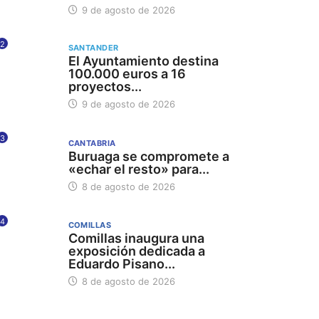
9 de agosto de 2026
2
SANTANDER
El Ayuntamiento destina
100.000 euros a 16
proyectos...
9 de agosto de 2026
3
CANTABRIA
Buruaga se compromete a
«echar el resto» para...
8 de agosto de 2026
4
COMILLAS
Comillas inaugura una
exposición dedicada a
Eduardo Pisano...
8 de agosto de 2026