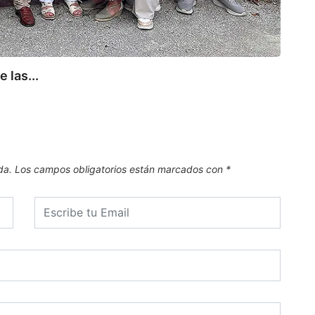
CAN
 las...
El Go
8 de
da.
Los campos obligatorios están marcados con
*