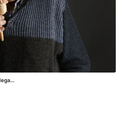
lega...
TOR
El Ba
7 de