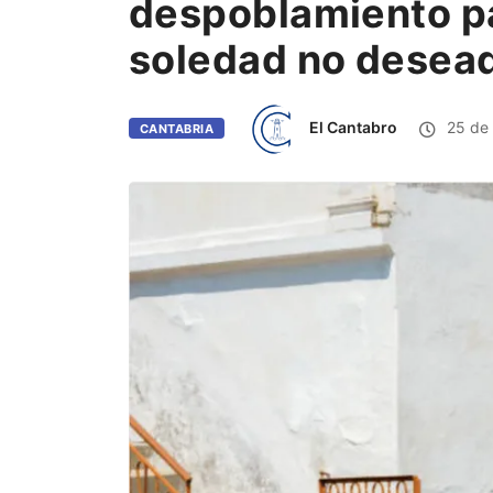
despoblamiento pa
soledad no desea
El Cantabro
25 de 
CANTABRIA