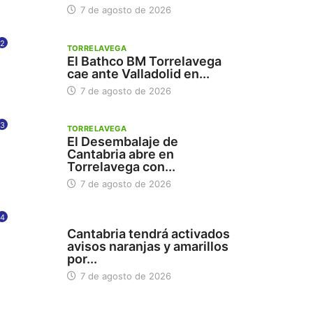
7 de agosto de 2026
2
TORRELAVEGA
El Bathco BM Torrelavega
cae ante Valladolid en...
7 de agosto de 2026
3
TORRELAVEGA
El Desembalaje de
Cantabria abre en
Torrelavega con...
7 de agosto de 2026
4
112
Cantabria tendrá activados
avisos naranjas y amarillos
por...
7 de agosto de 2026