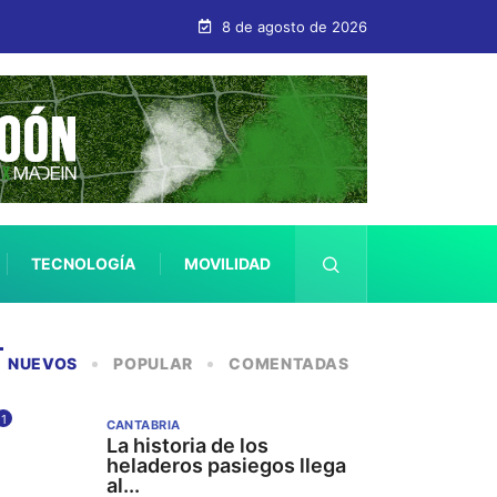
bastián
8 de agosto de 2026
TECNOLOGÍA
MOVILIDAD
SALUD
NUEVOS
POPULAR
COMENTADAS
1
CANTABRIA
La historia de los
heladeros pasiegos llega
al...