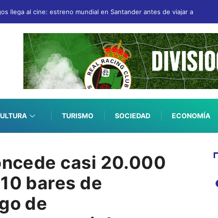
gos llega al cine: estreno mundial en Santander antes de viajar a San Se
ULTURA
TURISMO
SOCIEDAD
ECONOMÍA
concede casi 20.000
 10 bares de
sgo de