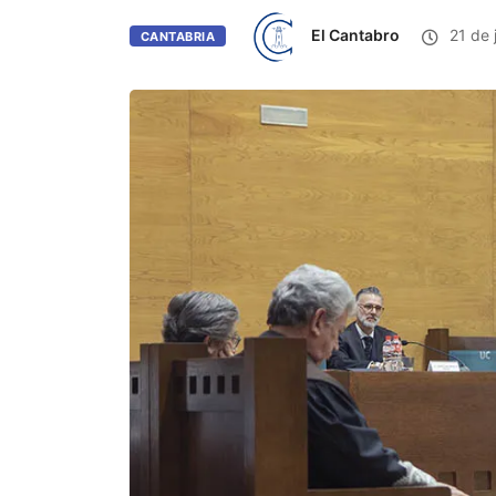
El Cantabro
21 de 
CANTABRIA