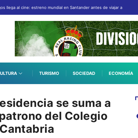
gos llega al cine: estreno mundial en Santander antes de viajar a San Se
ULTURA
TURISMO
SOCIEDAD
ECONOMÍA
residencia se suma a
 patrono del Colegio
 Cantabria