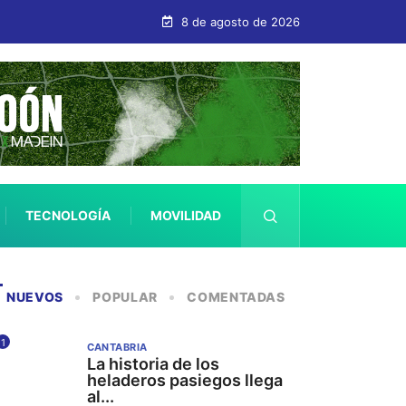
bastián
8 de agosto de 2026
TECNOLOGÍA
MOVILIDAD
SALUD
NUEVOS
POPULAR
COMENTADAS
1
CANTABRIA
La historia de los
heladeros pasiegos llega
al...