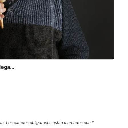
lega...
TOR
El Ba
7 de
da.
Los campos obligatorios están marcados con
*