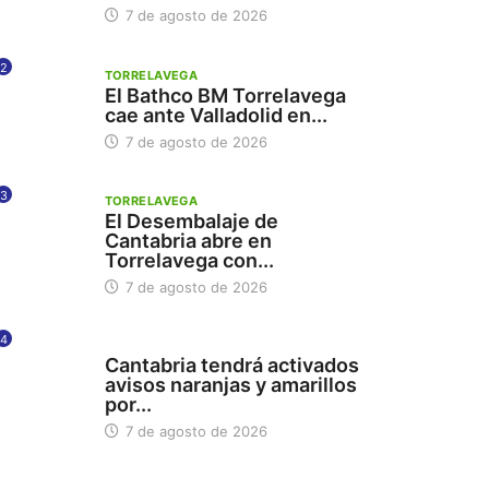
7 de agosto de 2026
2
TORRELAVEGA
El Bathco BM Torrelavega
cae ante Valladolid en...
7 de agosto de 2026
3
TORRELAVEGA
El Desembalaje de
Cantabria abre en
Torrelavega con...
7 de agosto de 2026
4
112
Cantabria tendrá activados
avisos naranjas y amarillos
por...
7 de agosto de 2026