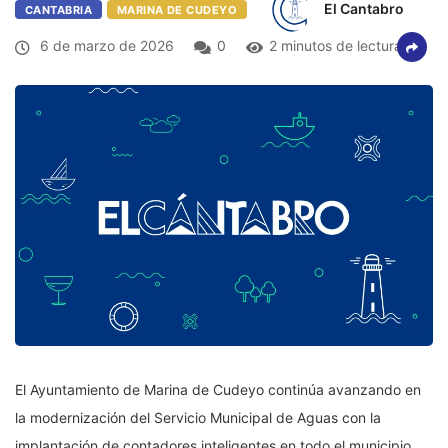
El Cantabro
CANTABRIA
MARINA DE CUDEYO
6 de marzo de 2026
0
2 minutos de lectura
El Ayuntamiento de Marina de Cudeyo continúa avanzando en
la modernización del Servicio Municipal de Aguas con la
implantación de contadores inteligentes en todo el municipio.