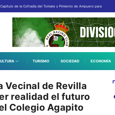
n Capítulo de la Cofradía del Tomate y Pimiento de Ampuero para apoyar 
ULTURA
TURISMO
SOCIEDAD
ECONOMÍA
a Vecinal de Revilla
er realidad el futuro
el Colegio Agapito