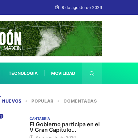
la difusión de la riqueza gastronómica cántabra
8 de agosto de 2026
TECNOLOGÍA
MOVILIDAD
SALUD
NUEVOS
POPULAR
COMENTADAS
1
CANTABRIA
El Gobierno participa en el
V Gran Capítulo...
8 de agosto de 2026