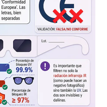
CAN
Urrut