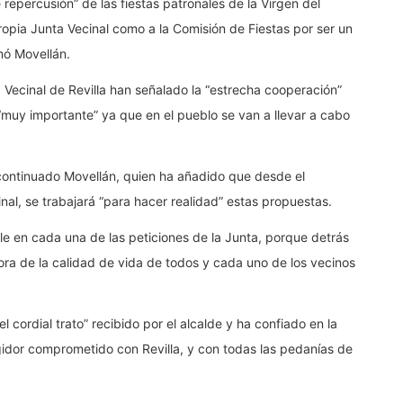
 repercusión” de las fiestas patronales de la Virgen del
ropia Junta Vecinal como a la Comisión de Fiestas por ser un
mó Movellán.
ta Vecinal de Revilla han señalado la “estrecha cooperación”
“muy importante” ya que en el pueblo se van a llevar a cabo
continuado Movellán, quien ha añadido que desde el
nal, se trabajará “para hacer realidad” estas propuestas.
le en cada una de las peticiones de la Junta, porque detrás
ra de la calidad de vida de todos y cada uno de los vecinos
 cordial trato” recibido por el alcalde y ha confiado en la
egidor comprometido con Revilla, y con todas las pedanías de