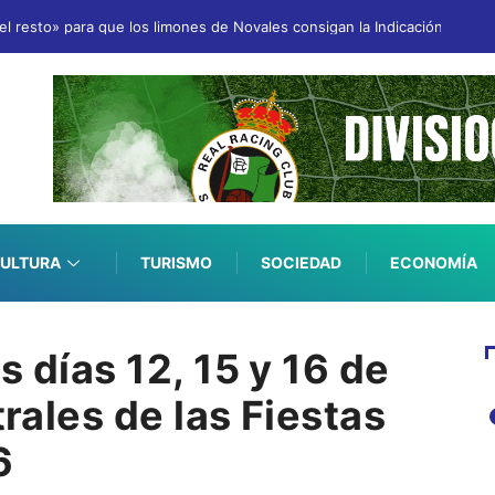
 resto» para que los limones de Novales consigan la Indicación Geográ
ULTURA
TURISMO
SOCIEDAD
ECONOMÍA
s días 12, 15 y 16 de
trales de las Fiestas
6