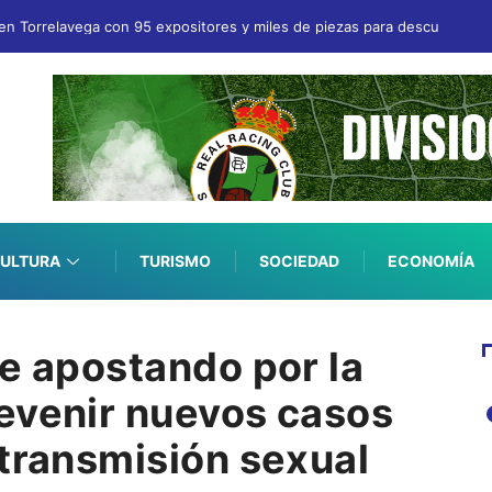
en Torrelavega con 95 expositores y miles de piezas para descubrir
ULTURA
TURISMO
SOCIEDAD
ECONOMÍA
ue apostando por la
evenir nuevos casos
 transmisión sexual