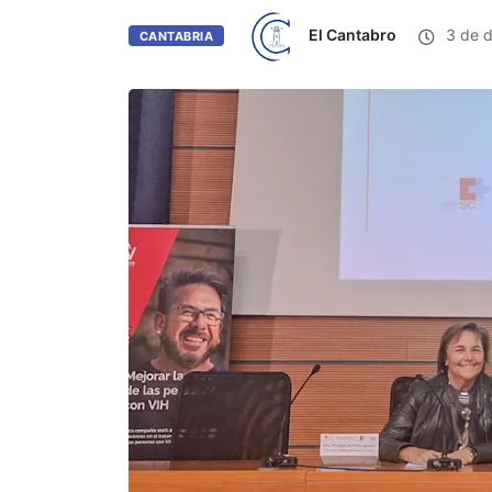
El Cantabro
3 de d
CANTABRIA