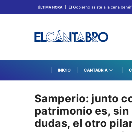
El Gobierno asiste a la cena bené
ÚLTIMA HORA
INICIO
CANTABRIA
C
Samperio: junto co
patrimonio es, sin
dudas, el otro pil