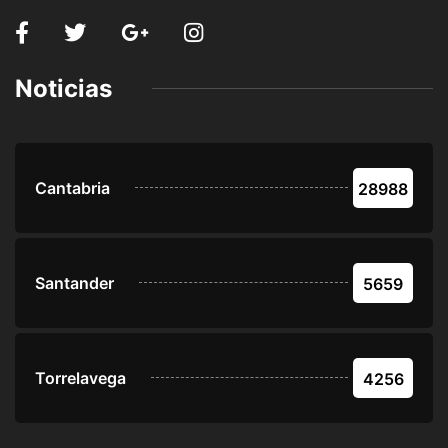
Noticias
Cantabria
28988
Santander
5659
Torrelavega
4256