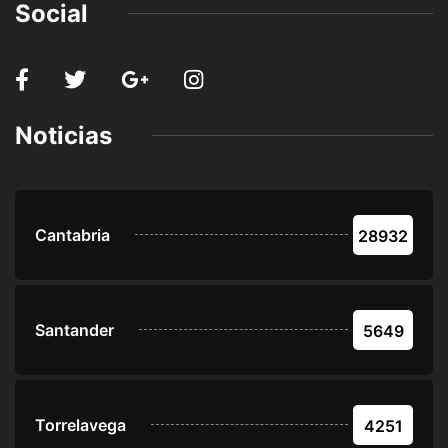
Social
Noticias
Cantabria
28932
Santander
5649
Torrelavega
4251