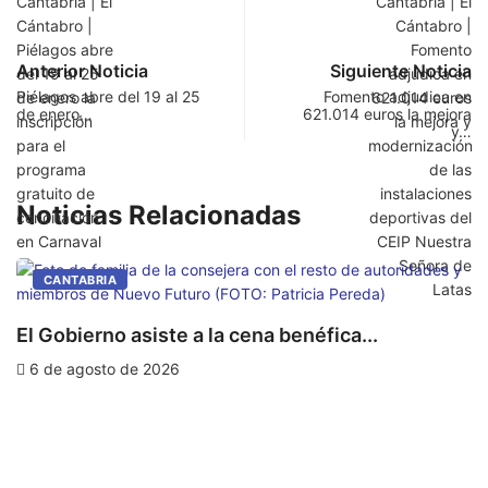
Anterior Noticia
Siguiente Noticia
Piélagos abre del 19 al 25
Fomento adjudica en
de enero…
621.014 euros la mejora
y…
Noticias Relacionadas
CANTABRIA
El Gobierno asiste a la cena benéfica...
E
6 de agosto de 2026