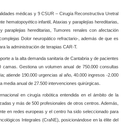
cialidades médicas y 9 CSUR – Cirugía Reconstructiva Uretral
e hematopoyético infantil, Ataxias y paraplejías hereditarias,
 paraplejias hereditarias, Tumores renales con afectación
 complejas Dolor neuropático refractario-, además de que es
ara la administración de terapias CAR-T.
porte a la alta demanda sanitaria de Cantabria y de pacientes
0 camas. Gestiona un volumen anual de 750.000 consultas
oria; atiende 190.000 urgencias al año, 40.000 ingresos -2.000
 una media anual de 27.500 intervenciones quirúrgicas.
ternacional en cirugía robótica entendida en el ámbito de la
lizadas y más de 500 profesionales de otros centros. Además,
mente en redes europeas y el centro ha sido seleccionado para
cológicos Integrales (CraNE), posicionándose en la élite del