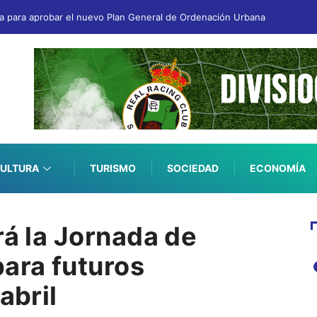
iva para aprobar el nuevo Plan General de Ordenación Urbana
ULTURA
TURISMO
SOCIEDAD
ECONOMÍA
rá la Jornada de
para futuros
abril