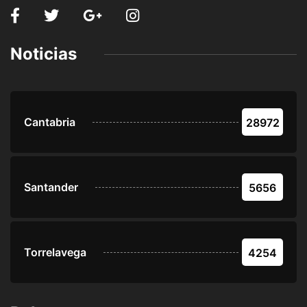
Noticias
Cantabria
28972
Santander
5656
Torrelavega
4254