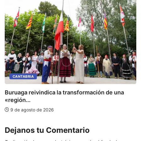
CANTABRIA
Buruaga reivindica la transformación de una
E
«región...
9 de agosto de 2026
Dejanos tu Comentario