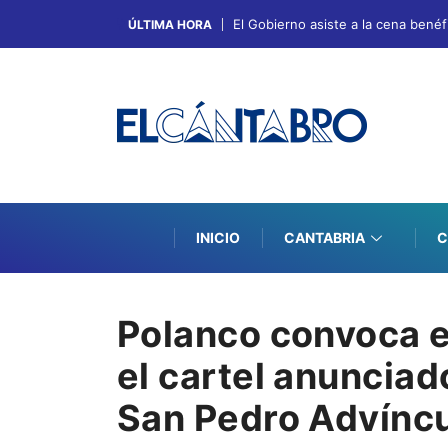
El Gobierno asiste a la cena bené
ÚLTIMA HORA
INICIO
CANTABRIA
C
Polanco convoca e
el cartel anunciad
San Pedro Advínc