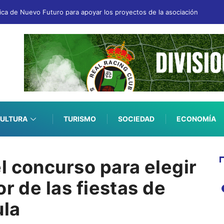
fica de Nuevo Futuro para apoyar los proyectos de la asociación
ULTURA
TURISMO
SOCIEDAD
ECONOMÍA
l concurso para elegir
or de las fiestas de
ula