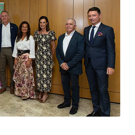
CAN
El Pl
.
6 de