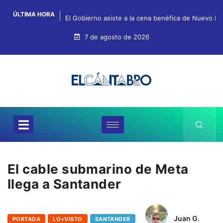
ÚLTIMA HORA
El Gobierno asiste a la cena benéfica de Nuevo Fu
7 de agosto de 2026
El cable submarino de Meta
llega a Santander
Juan G.
PORTADA
LO+VISTO
SANTANDER