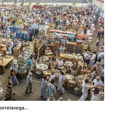
112
Canta
7 de
orrelavega...