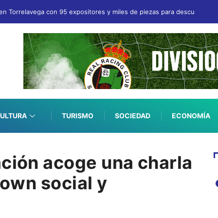
en Torrelavega con 95 expositores y miles de piezas para descubrir
ULTURA
TURISMO
SOCIEDAD
ECONOMÍA
ación acoge una charla
lown social y