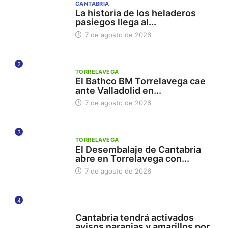
CANTABRIA
La historia de los heladeros
pasiegos llega al...
7 de agosto de 2026
2
TORRELAVEGA
El Bathco BM Torrelavega cae
ante Valladolid en...
7 de agosto de 2026
3
TORRELAVEGA
El Desembalaje de Cantabria
abre en Torrelavega con...
7 de agosto de 2026
4
112
Cantabria tendrá activados
avisos naranjas y amarillos por...