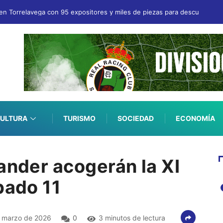
en Torrelavega con 95 expositores y miles de piezas para descubrir
ULTURA
TURISMO
SOCIEDAD
ECONOMÍA
ander acogerán la XI
bado 11
 marzo de 2026
0
3 minutos de lectura