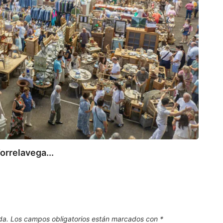
112
Canta
7 de
orrelavega...
da.
Los campos obligatorios están marcados con
*