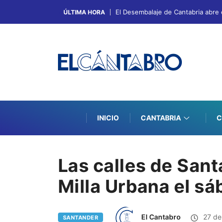
El Desembalaje de Cantabria abre 
ÚLTIMA HORA
INICIO
CANTABRIA
C
Las calles de Sant
Milla Urbana el sá
El Cantabro
27 de
SANTANDER