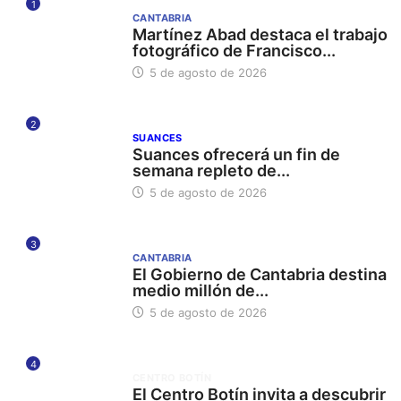
1
CANTABRIA
Martínez Abad destaca el trabajo
fotográfico de Francisco...
5 de agosto de 2026
2
SUANCES
Suances ofrecerá un fin de
semana repleto de...
5 de agosto de 2026
3
CANTABRIA
El Gobierno de Cantabria destina
medio millón de...
5 de agosto de 2026
4
CENTRO BOTÍN
El Centro Botín invita a descubrir