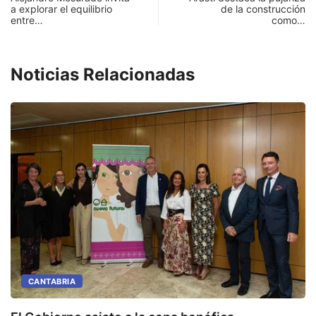
a explorar el equilibrio
de la construcción
entre…
como…
Noticias Relacionadas
CANTABRIA
E