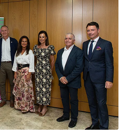
CAN
El Pl