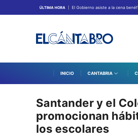
El Gobierno asiste a la cena bené
ÚLTIMA HORA
INICIO
CANTABRIA
C
Santander y el Col
promocionan hábit
los escolares