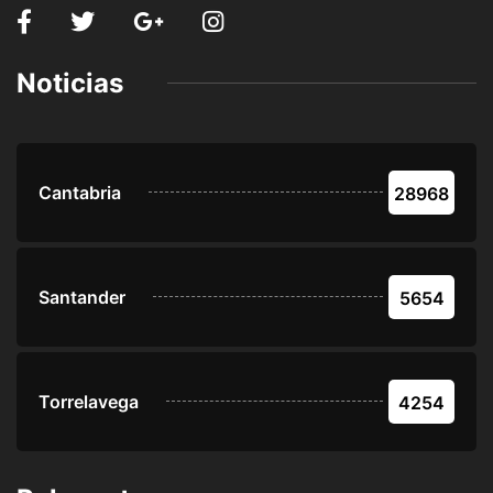
Noticias
Cantabria
28968
Santander
5654
Torrelavega
4254