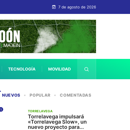
no turístico de calidad
7 de agosto de 2026
TECNOLOGÍA
MOVILIDAD
SALUD
NUEVOS
POPULAR
COMENTADAS
1
TORRELAVEGA
Torrelavega impulsará
«Torrelavega Slow», un
nuevo proyecto para...