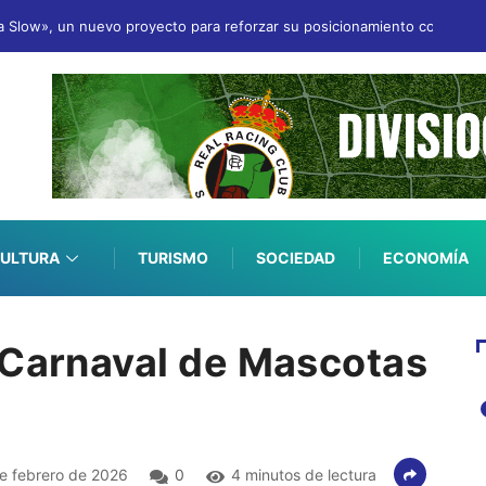
a Slow», un nuevo proyecto para reforzar su posicionamiento como desti
ULTURA
TURISMO
SOCIEDAD
ECONOMÍA
 Carnaval de Mascotas
e febrero de 2026
0
4 minutos de lectura