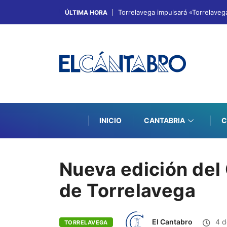
Torrelavega impulsará «Torrelaveg
ÚLTIMA HORA
INICIO
CANTABRIA
C
Nueva edición del
de Torrelavega
El Cantabro
4 d
TORRELAVEGA