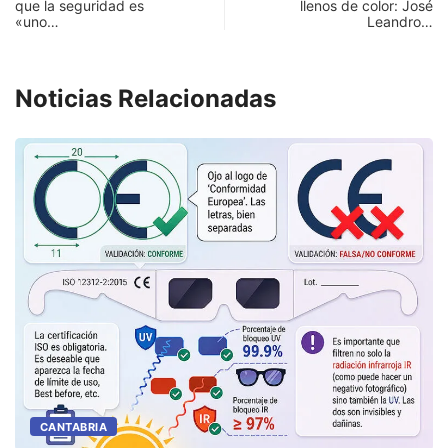
que la seguridad es
llenos de color: José
«uno…
Leandro…
Noticias Relacionadas
CANTABRIA
U