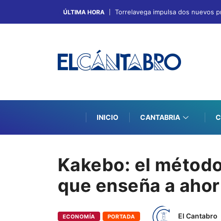
Torrelavega impulsa dos nuevos p
ÚLTIMA HORA
INICIO
CANTABRIA
C
Kakebo: el método
que enseña a ahorr
El Cantabro
ECONOMÍA
PORTADA