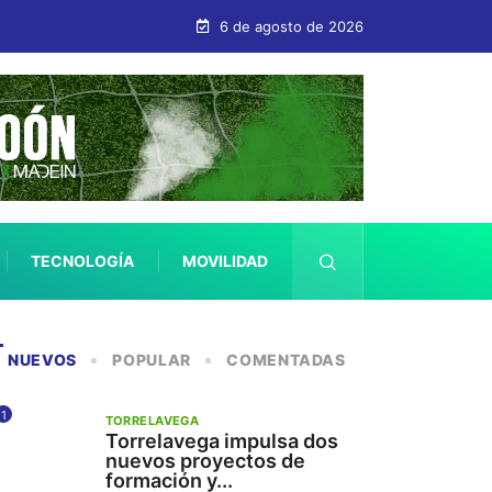
 años
6 de agosto de 2026
TECNOLOGÍA
MOVILIDAD
SALUD
NUEVOS
POPULAR
COMENTADAS
1
TORRELAVEGA
Torrelavega impulsa dos
nuevos proyectos de
formación y...