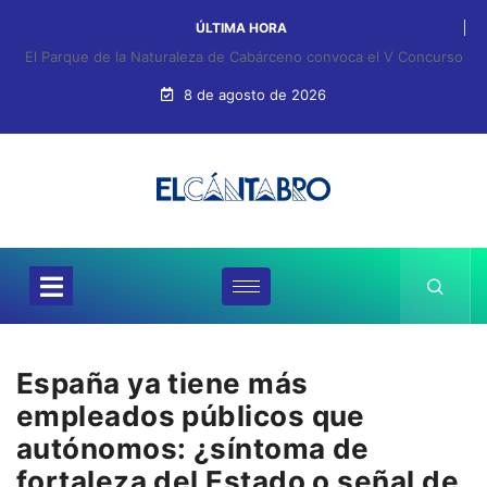
ÚLTIMA HORA
El Parque de la Naturaleza de Cabárceno convoca el V Concurso
Nacional de Pintura al Aire Libre
8 de agosto de 2026
España ya tiene más
empleados públicos que
autónomos: ¿síntoma de
fortaleza del Estado o señal de