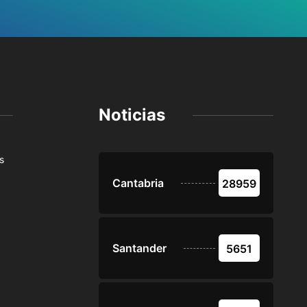
Noticias
s
Cantabria
28959
Santander
5651