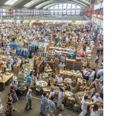
112
Canta
7 de