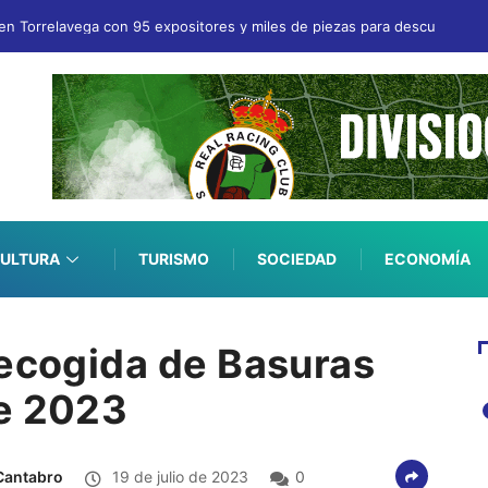
en Torrelavega con 95 expositores y miles de piezas para descubrir
ULTURA
TURISMO
SOCIEDAD
ECONOMÍA
Recogida de Basuras
de 2023
Cantabro
19 de julio de 2023
0