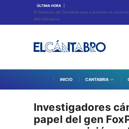
ÚLTIMA HORA
El Gobierno de Cantabria saca a licitación la constr
400.000 euros
INICIO
CANTABRIA
Investigadores cán
papel del gen FoxP