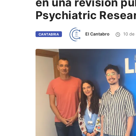
en una revisión pu
Psychiatric Resea
El Cantabro
10 de 
CANTABRIA