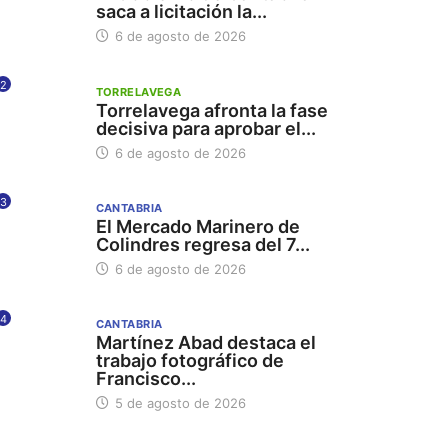
saca a licitación la...
6 de agosto de 2026
2
TORRELAVEGA
Torrelavega afronta la fase
decisiva para aprobar el...
6 de agosto de 2026
3
CANTABRIA
El Mercado Marinero de
Colindres regresa del 7...
6 de agosto de 2026
4
CANTABRIA
Martínez Abad destaca el
trabajo fotográfico de
Francisco...
5 de agosto de 2026