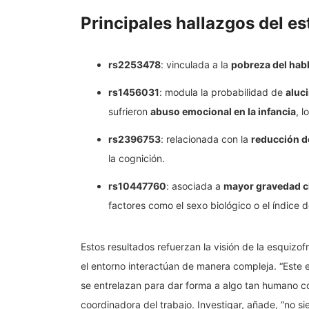
Principales hallazgos del es
rs2253478
: vinculada a la
pobreza del hab
rs1456031
: modula la probabilidad de
aluc
sufrieron
abuso emocional en la infancia
, 
rs2396753
: relacionada con la
reducción d
la cognición.
rs10447760
: asociada a
mayor gravedad cl
factores como el sexo biológico o el índice 
Estos resultados refuerzan la visión de la esquizo
el entorno interactúan de manera compleja. “Este 
se entrelazan para dar forma a algo tan humano co
coordinadora del trabajo. Investigar, añade, “no s