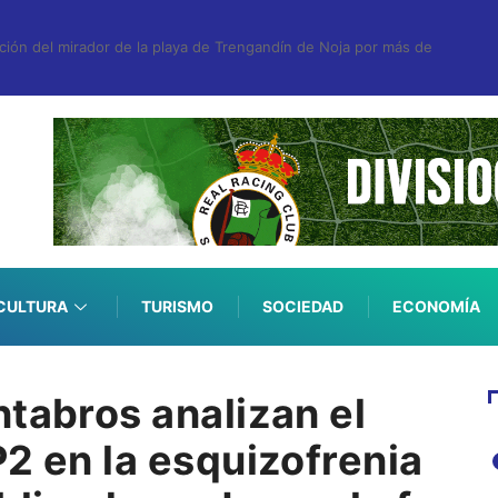
ucción del mirador de la playa de Trengandín de Noja por más de
CULTURA
TURISMO
SOCIEDAD
ECONOMÍA
tabros analizan el
2 en la esquizofrenia